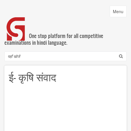
Skip
to
Toggle
Menu
main
navigatio
content
One stop platform for all competitive
examinations in hindi language.
Search
ई- कृषि संवाद