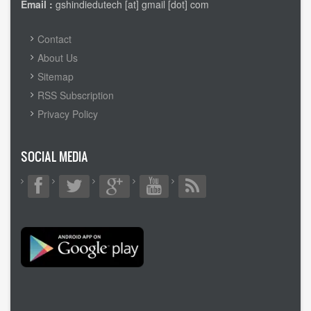
Email :
gshindiedutech [at] gmail [dot] com
FOOTER
Contact
MENU
About Us
Sitemap
RSS Subscription
Privacy Policy
SOCIAL MEDIA