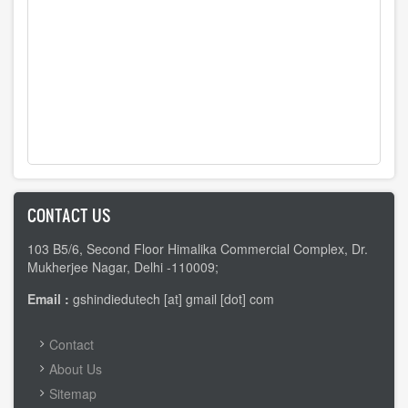
CONTACT US
103 B5/6, Second Floor Himalika Commercial Complex, Dr.
Mukherjee Nagar, Delhi -110009;
Email :
gshindiedutech [at] gmail [dot] com
FOOTER
Contact
MENU
About Us
Sitemap