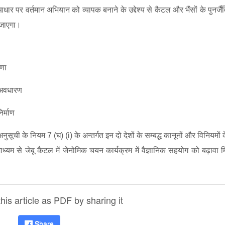
 पर वर्तमान अभियान को व्‍यापक बनाने के उद्देश्‍य से कैटल और भैंसों के पुनर्ज
या जाएगा।
रणा
ी अवधारण
िर्माण
ुसूची के नियम 7 (घ) (i) के अन्‍तर्गत इन दो देशों के सम्‍बद्ध कानूनों और विनियमों
्‍यम से जेबू कैटल में जेनोमिक चयन कार्यक्रम में वैज्ञानिक सहयोग को बढ़ावा 
is article as PDF by sharing it
Share