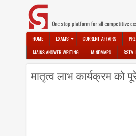
Skip
to
main
content
One stop platform for all competitive ex
Main
HOME
EXAMS
CURRENT AFFAIRS
PRE
navigation
MAINS ANSWER WRITING
MINDMAPS
RSTV 
मातृत्व लाभ कार्यक्रम को पूर