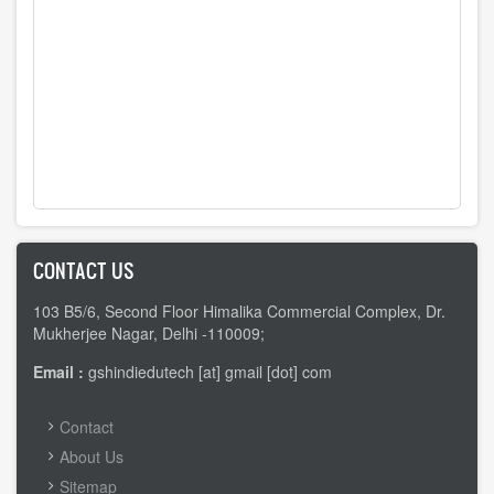
CONTACT US
103 B5/6, Second Floor Himalika Commercial Complex, Dr.
Mukherjee Nagar, Delhi -110009;
Email :
gshindiedutech [at] gmail [dot] com
FOOTER
Contact
MENU
About Us
Sitemap