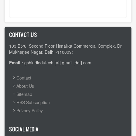
CONTACT US
103 B5/6, Second Floor Himalika Commercial Complex, Dr.
Mukherjee Nagar, Delhi -110009;
Email :
gshindiedutech [at] gmail [dot] com
FOOTER
Contact
MENU
About Us
Sitemap
RSS Subscription
Privacy Policy
SOCIAL MEDIA