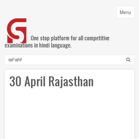
Skip
to
Toggle
Menu
main
navigatio
content
One stop platform for all competitive
examinations in hindi language.
Search
30 April Rajasthan