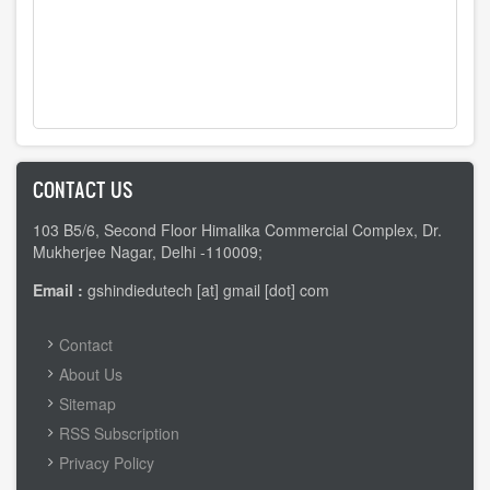
CONTACT US
103 B5/6, Second Floor Himalika Commercial Complex, Dr.
Mukherjee Nagar, Delhi -110009;
Email :
gshindiedutech [at] gmail [dot] com
FOOTER
Contact
MENU
About Us
Sitemap
RSS Subscription
Privacy Policy