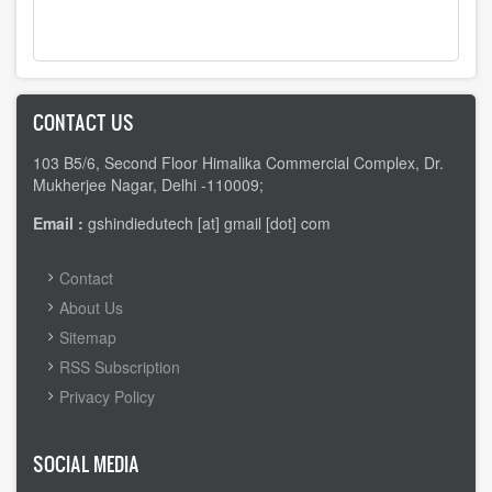
CONTACT US
103 B5/6, Second Floor Himalika Commercial Complex, Dr.
Mukherjee Nagar, Delhi -110009;
Email :
gshindiedutech [at] gmail [dot] com
FOOTER
Contact
MENU
About Us
Sitemap
RSS Subscription
Privacy Policy
SOCIAL MEDIA