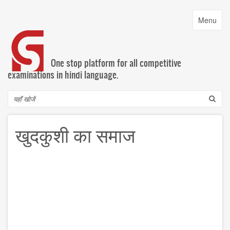
Skip
to
Toggle
Menu
main
navigatio
content
One stop platform for all competitive
examinations in hindi language.
Search
खुदकुशी का समाज