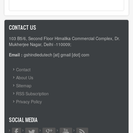
CONTACT US
103 B5/6, Second Floor Himalika Commercial Complex, Dr.
Mukherjee Nagar, Delhi -110009;
Email :
gshindiedutech [at] gmail [dot] com
FOOTER
Contact
MENU
About Us
Sitemap
RSS Subscription
Privacy Policy
SOCIAL MEDIA