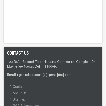
CONTACT US
103 B5/6, Second Floor Himalika Commercial Complex, Dr.
Mukherjee Nagar, Delhi -110009;
Email :
gshindiedutech [at] gmail [dot] com
FOOTER
Contact
MENU
About Us
Sitemap
RSS Subscription