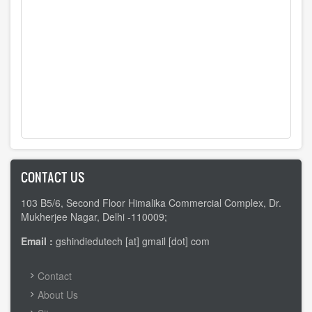
CONTACT US
103 B5/6, Second Floor Himalika Commercial Complex, Dr.
Mukherjee Nagar, Delhi -110009;
Email :
gshindiedutech [at] gmail [dot] com
FOOTER
Contact
MENU
About Us