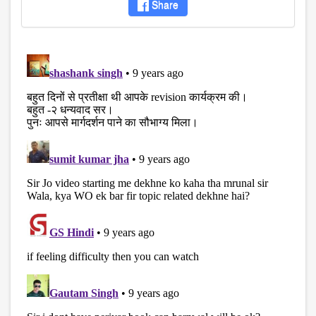
Share
disqus