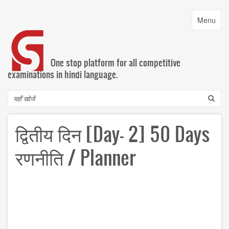
Skip
to
Toggle
Menu
main
navigatio
content
One stop platform for all competitive
examinations in hindi language.
Search
‎द्वितीय दिन [Day- 2] 50 Days‬
‪रणनीति‬ ‪/ Planner‬