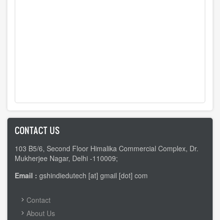
CONTACT US
103 B5/6, Second Floor Himalika Commercial Complex, Dr.
Mukherjee Nagar, Delhi -110009;
Email :
gshindiedutech [at] gmail [dot] com
FOOTER
Contact
MENU
About Us