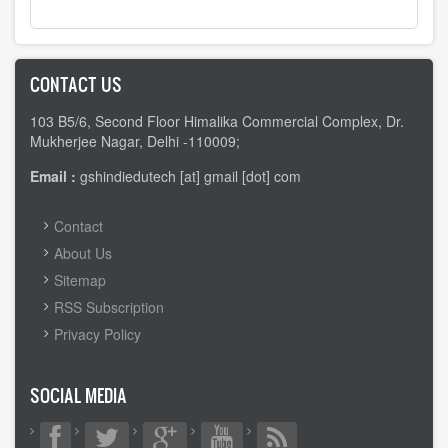
CONTACT US
103 B5/6, Second Floor Himalika Commercial Complex, Dr.
Mukherjee Nagar, Delhi -110009;
Email :
gshindiedutech [at] gmail [dot] com
FOOTER
Contact
MENU
About Us
Sitemap
RSS Subscription
Privacy Policy
SOCIAL MEDIA