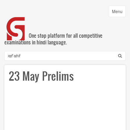
Skip
to
Toggle
Menu
main
navigatio
content
One stop platform for all competitive
examinations in hindi language.
Search
23 May Prelims