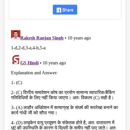
Share
disqus