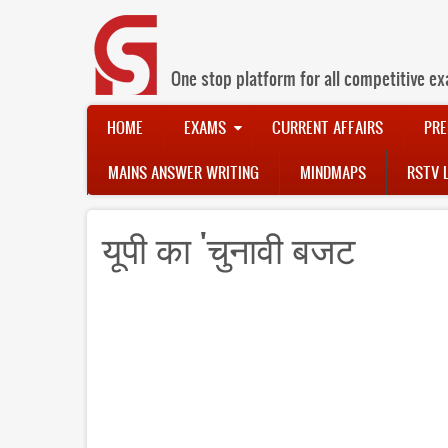
Skip
to
main
content
One stop platform for all competitive ex
Main
HOME
EXAMS
CURRENT AFFAIRS
PRE
navigation
MAINS ANSWER WRITING
MINDMAPS
RSTV 
यूपी का 'चुनावी बजट