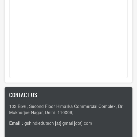
CONTACT US
103 B5/6, Second Floor Himalika Commercial Complex, Dr.
Mukherjee Nagar, Delhi -110009;
Email :
gshindiedutech [at] gmail [dot] com