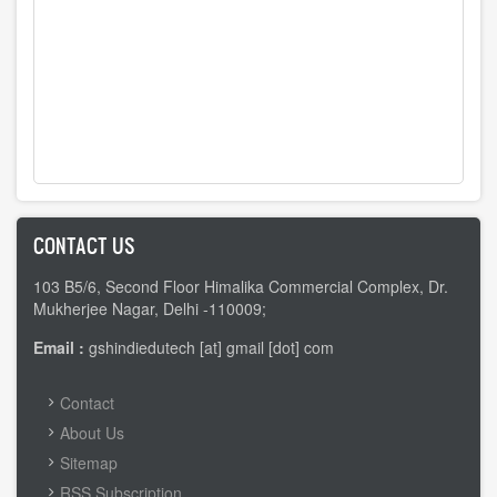
CONTACT US
103 B5/6, Second Floor Himalika Commercial Complex, Dr.
Mukherjee Nagar, Delhi -110009;
Email :
gshindiedutech [at] gmail [dot] com
FOOTER
Contact
MENU
About Us
Sitemap
RSS Subscription