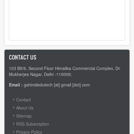
CONTACT US
103 B5/6, Second Floor Himalika Commercial Complex, Dr.
Mukherjee Nagar, Delhi -110009;
Email :
gshindiedutech [at] gmail [dot] com
FOOTER
Contact
MENU
About Us
Sitemap
RSS Subscription
Privacy Policy