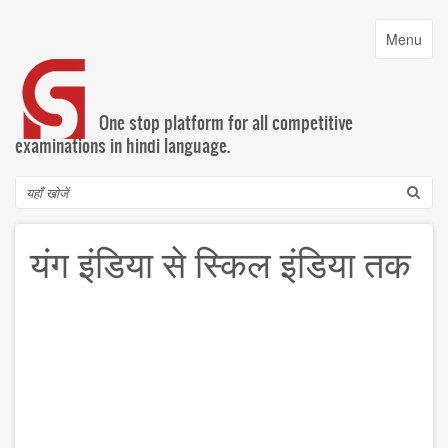
Skip
to
Toggle
Menu
main
navigatio
content
One stop platform for all competitive
examinations in hindi language.
Search
यंग इंडिया से स्किल इंडिया तक