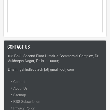
CONTACT US
103 B5/6, Second Floor Himalika Commercial Complex, Dr.
Mukherjee Nagar, Delhi -110009;
Email :
gshindiedutech [at] gmail [dot] com
FOOTER
Contact
MENU
About Us
Sitemap
RSS Subscription
Privacy Policy