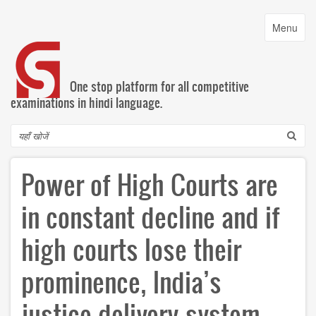
Skip
to
Toggle
Menu
main
navigatio
content
One stop platform for all competitive
examinations in hindi language.
Search
Power of High Courts are
in constant decline and if
high courts lose their
prominence, India’s
justice delivery system