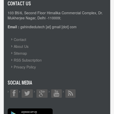
CONTACT US
103 B5/6, Second Floor Himalika Commercial Complex, Dr.
Mukherjee Nagar, Delhi -110009;
Email :
gshindiedutech [at] gmail [dot] com
FOOTER
Contact
MENU
About Us
Sitemap
RSS Subscription
Privacy Policy
SOCIAL MEDIA