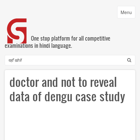
Skip
to
Toggle
Menu
main
navigatio
content
One stop platform for all competitive
examinations in hindi language.
Search
doctor and not to reveal
data of dengu case study