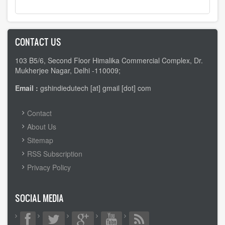
CONTACT US
103 B5/6, Second Floor Himalika Commercial Complex, Dr.
Mukherjee Nagar, Delhi -110009;
Email :
gshindiedutech [at] gmail [dot] com
FOOTER
Contact
MENU
About Us
Sitemap
RSS Subscription
Privacy Policy
SOCIAL MEDIA