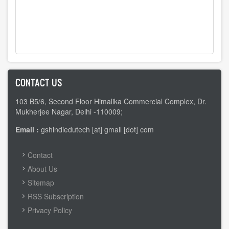
CONTACT US
103 B5/6, Second Floor Himalika Commercial Complex, Dr.
Mukherjee Nagar, Delhi -110009;
Email :
gshindiedutech [at] gmail [dot] com
FOOTER
Contact
MENU
About Us
Sitemap
RSS Subscription
Privacy Policy