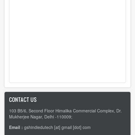
CONTACT US
103 B5/6, Second Floor Himalika Commercial Complex, Dr.
Mukherjee Nagar, Delhi -110009;
Email :
gshindiedutech [at] gmail [dot] com