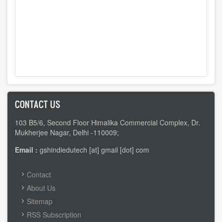
CONTACT US
103 B5/6, Second Floor Himalika Commercial Complex, Dr.
Mukherjee Nagar, Delhi -110009;
Email :
gshindiedutech [at] gmail [dot] com
FOOTER
Contact
MENU
About Us
Sitemap
RSS Subscription