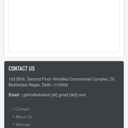
CONTACT US
103 B5/6, Second Floor Himalika Commercial Complex, Dr.
Mukherjee Nagar, Delhi -110009;
Email :
gshindiedutech [at] gmail [dot] com
FOOTER
Contact
MENU
About Us
Sitemap