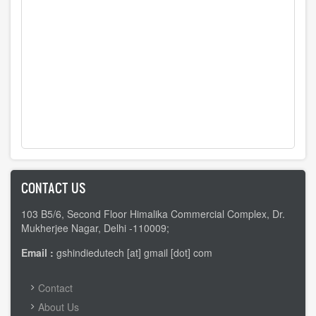
CONTACT US
103 B5/6, Second Floor Himalika Commercial Complex, Dr.
Mukherjee Nagar, Delhi -110009;
Email :
gshindiedutech [at] gmail [dot] com
FOOTER
Contact
MENU
About Us