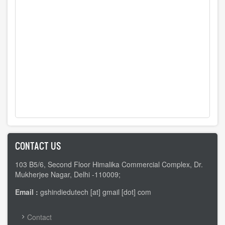
CONTACT US
103 B5/6, Second Floor Himalika Commercial Complex, Dr.
Mukherjee Nagar, Delhi -110009;
Email :
gshindiedutech [at] gmail [dot] com
FOOTER
Contact