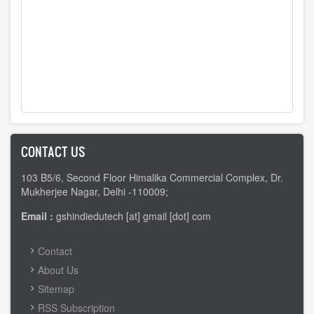
CONTACT US
103 B5/6, Second Floor Himalika Commercial Complex, Dr.
Mukherjee Nagar, Delhi -110009;
Email :
gshindiedutech [at] gmail [dot] com
FOOTER
Contact
MENU
About Us
Sitemap
RSS Subscription