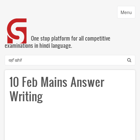
Skip
to
Toggle
Menu
main
navigatio
content
One stop platform for all competitive
examinations in hindi language.
Search
10 Feb Mains Answer
Writing