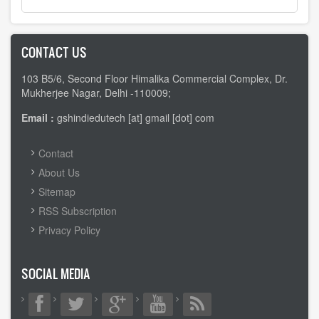
CONTACT US
103 B5/6, Second Floor Himalika Commercial Complex, Dr.
Mukherjee Nagar, Delhi -110009;
Email :
gshindiedutech [at] gmail [dot] com
FOOTER
Contact
MENU
About Us
Sitemap
RSS Subscription
Privacy Policy
SOCIAL MEDIA