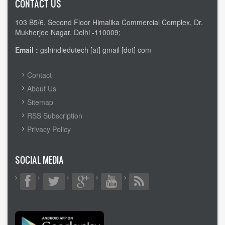
CONTACT US
103 B5/6, Second Floor Himalika Commercial Complex, Dr.
Mukherjee Nagar, Delhi -110009;
Email :
gshindiedutech [at] gmail [dot] com
FOOTER
Contact
MENU
About Us
Sitemap
RSS Subscription
Privacy Policy
SOCIAL MEDIA