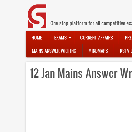
Skip
to
main
content
One stop platform for all competitive ex
Main
HOME
EXAMS
CURRENT AFFAIRS
PRE
navigation
MAINS ANSWER WRITING
MINDMAPS
RSTV 
12 Jan Mains Answer Wr