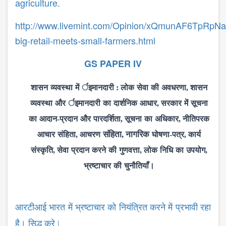
agriculture.
http://www.livemint.com/Opinion/xQmunAF6TpRp
big-retail-meets-small-farmers.html
GS PAPER IV
शासन
व्यवस्था
में
र्इमानदारी
:
लोक
सेवा
की
अवधरणा
,
शासन
व्यवस्था
और
र्इमानदारी
का
दार्शनिक
आधार
,
सरकार
में
सूचना
का
आदान
-
प्रदान
और
पारदर्शिता
,
सूचना
का
अ​धिकार
,
नीतिपरक
संहिता
नागरिक
,
आचार
संहिता
,
आचरण
घोषणा
-
पत्र
,
कार्य
संस्कृति
,
सेवा
प्रदान
करने
की
गुणवत्ता
,
लोक
निधि
का
उपयोग
,
भ्रष्टाचार
की
चुनौतियाँ।
आरटीआई भारत में भ्रष्टाचार को नियंत्रित करने में प्रभावी रहा
है। सिद्ध करे |