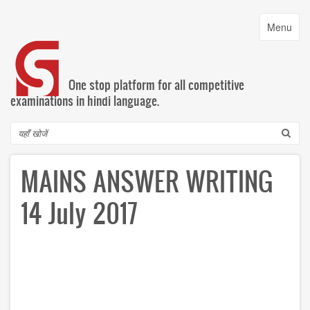
Skip
to
Toggle
Menu
main
navigatio
content
One stop platform for all competitive
examinations in hindi language.
Search
MAINS ANSWER WRITING
14 July 2017