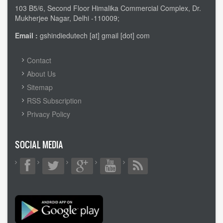
103 B5/6, Second Floor Himalika Commercial Complex, Dr.
Mukherjee Nagar, Delhi -110009;
Email :
gshindiedutech [at] gmail [dot] com
FOOTER
Contact
MENU
About Us
Sitemap
RSS Subscription
Privacy Policy
SOCIAL MEDIA