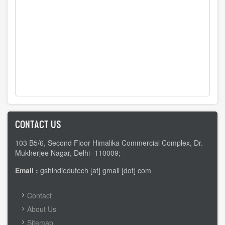
CONTACT US
103 B5/6, Second Floor Himalika Commercial Complex, Dr.
Mukherjee Nagar, Delhi -110009;
Email :
gshindiedutech [at] gmail [dot] com
FOOTER
Contact
MENU
About Us
Sitemap