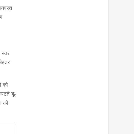
 अनवरत
रण
 स्तर
बेहतर
ं को
घटते
भू-
ा की