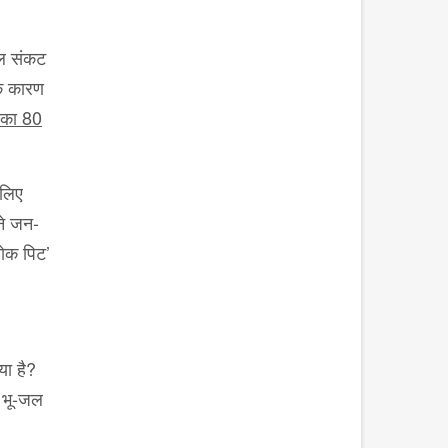
 जल संकट
के कारण
 का 80
 लिए
ने जन-
सोक पिट’
या है?
े भू-जल