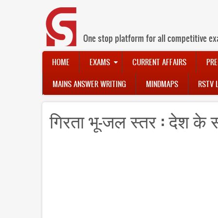
Skip
to
main
content
One stop platform for all competitive ex
Main
HOME
EXAMS
CURRENT AFFAIRS
PRE
navigation
MAINS ANSWER WRITING
MINDMAPS
RSTV 
गिरता भू-जल स्तर : देश के 