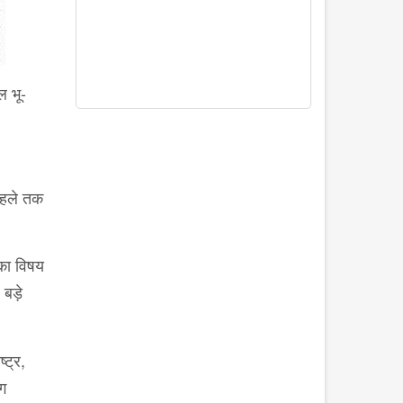
ल भू-
पहले तक
 का विषय
बड़े
्ट्र,
ग