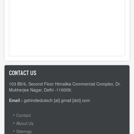
CONTACT US
103 B5/6, Second Floor Himalika Commercial Complex, Dr.
Mukherjee Nagar, Delhi -110009;
Email :
gshindiedutech [at] gmail [dot] com
FOOTER
Contact
MENU
About Us
Sitemap