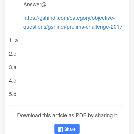
Answer@
https://gshindi.com/category/objective-
questions/gshindi-prelims-challenge-2017
1. a
2.c
3.a
4.c
5.d
Download this article as PDF by sharing it
Share