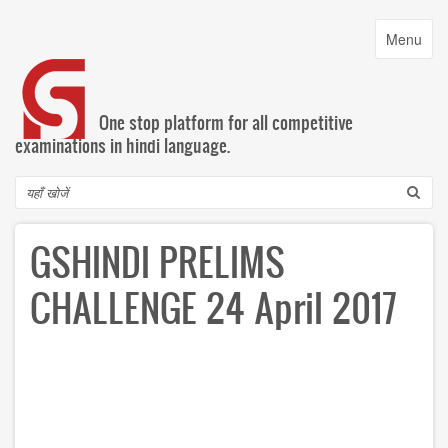
Skip
to
Toggle
Menu
main
navigatio
content
One stop platform for all competitive
examinations in hindi language.
Search
GSHINDI PRELIMS
CHALLENGE 24 April 2017