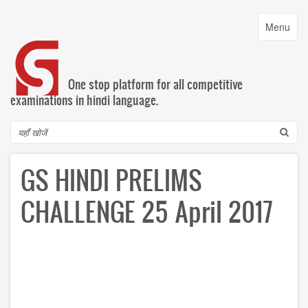
Skip
to
Toggle
Menu
main
navigatio
content
One stop platform for all competitive
examinations in hindi language.
Search
GS HINDI PRELIMS
CHALLENGE 25 April 2017