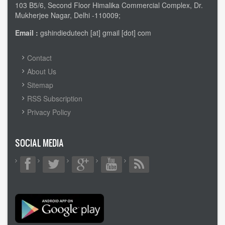
103 B5/6, Second Floor Himalika Commercial Complex, Dr.
Mukherjee Nagar, Delhi -110009;
Email :
gshindiedutech [at] gmail [dot] com
FOOTER
Contact
MENU
About Us
Sitemap
RSS Subscription
Privacy Policy
SOCIAL MEDIA