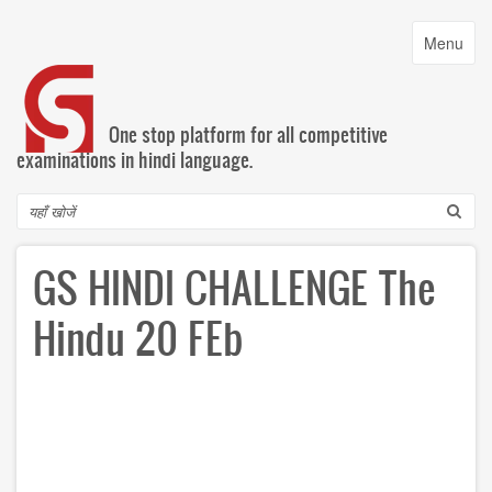
Skip
to
Toggle
Menu
main
navigatio
content
One stop platform for all competitive
examinations in hindi language.
Search
GS HINDI CHALLENGE The
Hindu 20 FEb