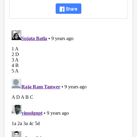
Share
disqus