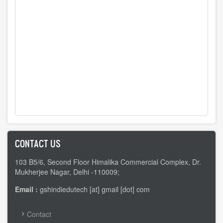
CONTACT US
103 B5/6, Second Floor Himalika Commercial Complex, Dr.
Mukherjee Nagar, Delhi -110009;
Email :
gshindiedutech [at] gmail [dot] com
FOOTER
Contact