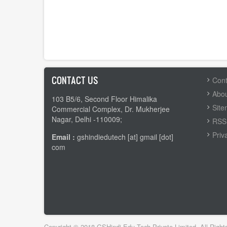
CONTACT US
FOOTER
Cont
MENU
Abou
103 B5/6, Second Floor Himalika
Sit
Commercial Complex, Dr. Mukherjee
Nagar, Delhi -110009;
RSS 
Priv
Email :
gshindiedutech [at] gmail [dot]
com
Copyright © 2018 GSHindi Edu Tech Private Limited. All Right