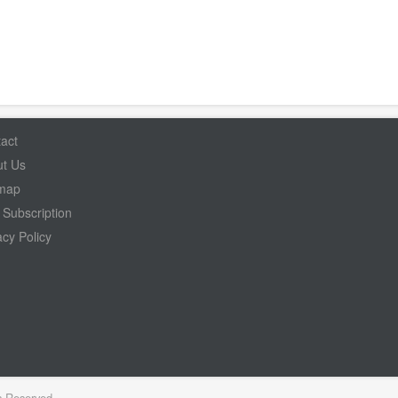
act
t Us
emap
Subscription
acy Policy
s Reserved.