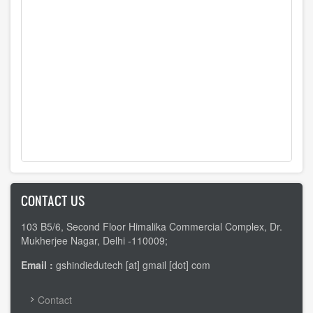
CONTACT US
103 B5/6, Second Floor Himalika Commercial Complex, Dr.
Mukherjee Nagar, Delhi -110009;
Email :
gshindiedutech [at] gmail [dot] com
FOOTER
Contact