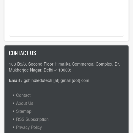
CONTACT US
103 B5/6, Second Floor Himalika Commercial Complex, Dr.
Mukherjee Nagar, Delhi -110009;
Email :
gshindiedutech [at] gmail [dot] com
FOOTER
Contact
MENU
About Us
Sitemap
RSS Subscription
Privacy Policy