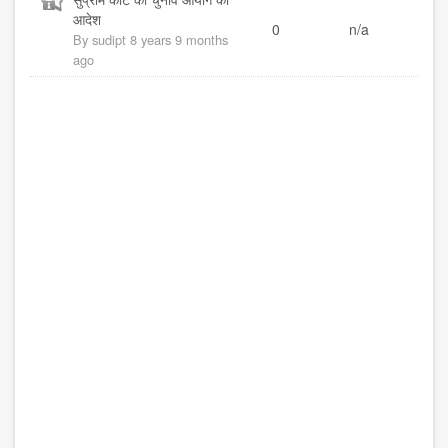
topic
आदेश
0
n/a
By
sudipt
8 years 9 months
ago