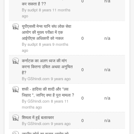
0
n/a
कर सकता है ??
By
sudipt
8 years 11 months
ago
Closed
यूपीएससी मेन्स यानि संघ लोक सेवा
topic
आयोग की मुख्य परीक्षा में एक
आईपीएस अधिकारी को नकल
0
n/a
By
sudipt
8 years 9 months
ago
Closed
कर्नाटक का अलग ध्वज की मांग
topic
करना कितना उचित अथवा अनुचित
0
n/a
है?
By
GShindi.com
9 years ago
Closed
शफी - हादिया की शादी और "लव
topic
जिहाद ", जानिए क्या है पूरा मामला ?
0
n/a
By
GShindi.com
8 years 11
months ago
Closed
शिमला में हुई बलात्कार
0
n/a
topic
By
GShindi.com
9 years ago
Closed
सुप्रीम कोर्ट का चुनाव आयोग को