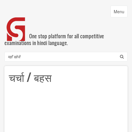
Skip
to
Toggle
Menu
main
navigatio
content
One stop platform for all competitive
examinations in hindi language.
Search
चर्चा / बहस