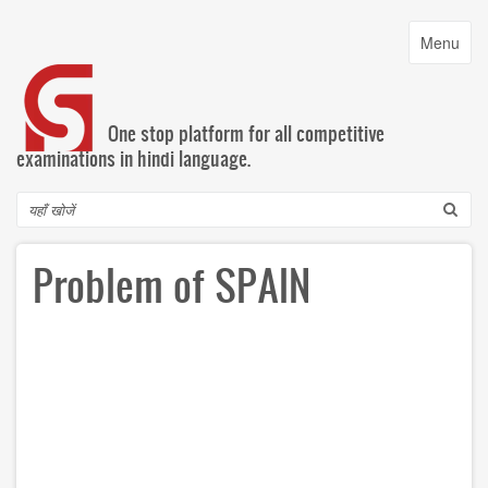
Skip
to
Toggle
Menu
main
navigatio
content
One stop platform for all competitive
examinations in hindi language.
Search
Problem of SPAIN