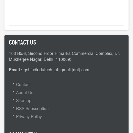
CONTACT US
103 B5/6, Second Floor Himalika Commercial Complex, Dr.
Mukherjee Nagar, Delhi -110009;
Email :
gshindiedutech [at] gmail [dot] com
FOOTER
Contact
MENU
About Us
Sitemap
RSS Subscription
Privacy Policy