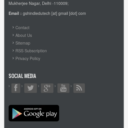
Mukherjee Nagar, Delhi -110009;
Email :
gshindiedutech [at] gmail [dot] com
FOOTER
Contact
MENU
About Us
Sitemap
RSS Subscription
Privacy Policy
SOCIAL MEDIA