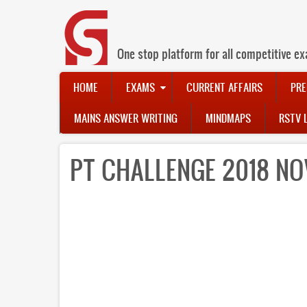
Skip
to
main
content
One stop platform for all competitive ex
Main
HOME
EXAMS
CURRENT AFFAIRS
PRE
navigation
MAINS ANSWER WRITING
MINDMAPS
RSTV 
PT CHALLENGE 2018 N