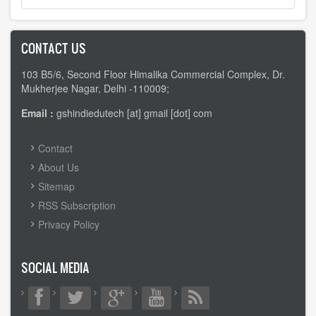
CONTACT US
103 B5/6, Second Floor Himalika Commercial Complex, Dr.
Mukherjee Nagar, Delhi -110009;
Email :
gshindiedutech [at] gmail [dot] com
FOOTER
Contact
MENU
About Us
Sitemap
RSS Subscription
Privacy Policy
SOCIAL MEDIA