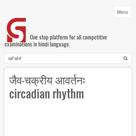
Skip
to
Toggle
Menu
main
navigatio
content
One stop platform for all competitive
examinations in hindi language.
Search
जैव-चक्रीय आवर्तन:
circadian rhythm