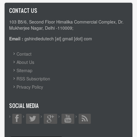
CONTACT US
103 B5/6, Second Floor Himalika Commercial Complex, Dr.
Mukherjee Nagar, Delhi -110009;
Email :
gshindiedutech [at] gmail [dot] com
FOOTER
Contact
MENU
About Us
Sitemap
RSS Subscription
Privacy Policy
SOCIAL MEDIA