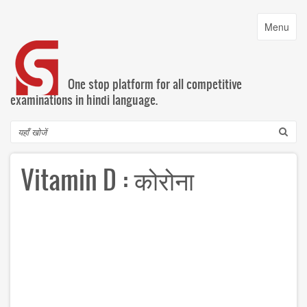
Skip
to
Toggle
Menu
main
navigatio
content
One stop platform for all competitive
examinations in hindi language.
Search
Vitamin D : कोरोना