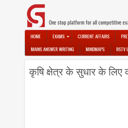
Skip
to
main
content
One stop platform for all competitive ex
Main
HOME
EXAMS
CURRENT AFFAIRS
PRE
navigation
MAINS ANSWER WRITING
MINDMAPS
RSTV 
कृषि क्षेत्र के सुधार के लि