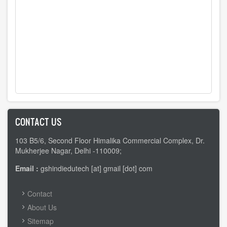
CONTACT US
103 B5/6, Second Floor Himalika Commercial Complex, Dr.
Mukherjee Nagar, Delhi -110009;
Email :
gshindiedutech [at] gmail [dot] com
FOOTER
Contact
MENU
About Us
Sitemap