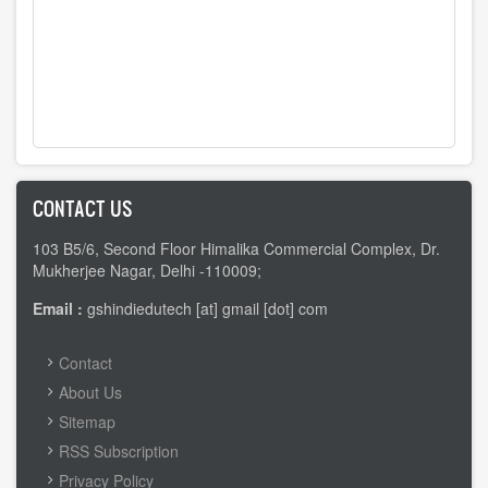
CONTACT US
103 B5/6, Second Floor Himalika Commercial Complex, Dr.
Mukherjee Nagar, Delhi -110009;
Email :
gshindiedutech [at] gmail [dot] com
FOOTER
Contact
MENU
About Us
Sitemap
RSS Subscription
Privacy Policy