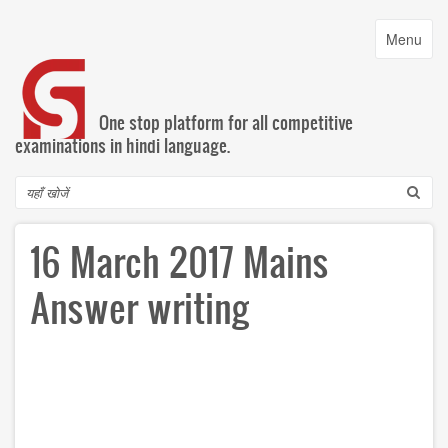
Skip
to
Toggle
Menu
main
navigatio
content
One stop platform for all competitive
examinations in hindi language.
Search
16 March 2017 Mains
Answer writing