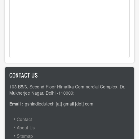
CONTACT US
103 B5/6, Second Floor Himalika Commercial Complex, Dr.
Mukherjee Nagar, Delhi -110009;
Email :
gshindiedutech [at] gmail [dot] com
FOOTER
Contact
MENU
About Us
Sitemap