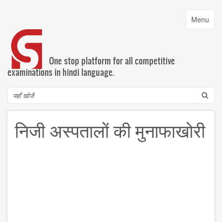
Skip
to
Toggle
Menu
main
navigatio
content
One stop platform for all competitive
examinations in hindi language.
Search
निजी अस्पतालों की मुनाफाखोरी