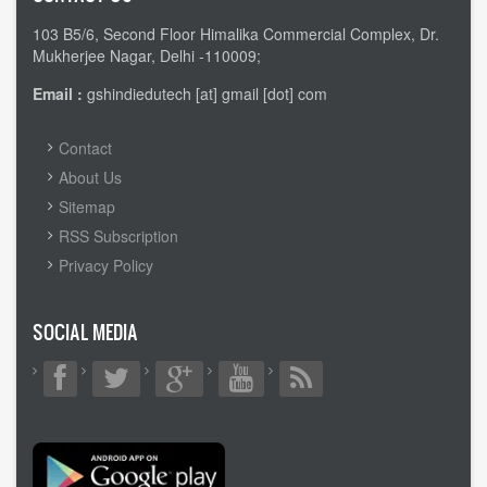
103 B5/6, Second Floor Himalika Commercial Complex, Dr.
Mukherjee Nagar, Delhi -110009;
Email :
gshindiedutech [at] gmail [dot] com
FOOTER
Contact
MENU
About Us
Sitemap
RSS Subscription
Privacy Policy
SOCIAL MEDIA