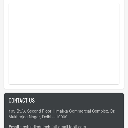
CONTACT US
103 B5/6, Second Floor Himalika Commercial Complex, Dr.
Mukherjee Nagar, Delhi -110009;
Email :
gshindiedutech [at] gmail [dot] com